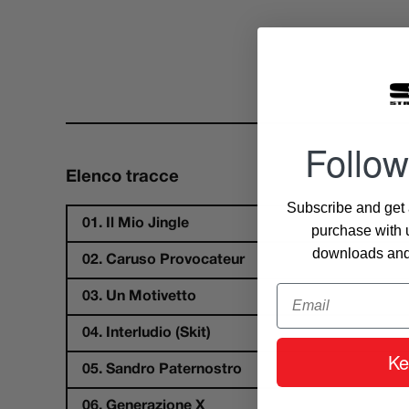
Follow
Elenco tracce
Subscribe and get a
01. Il Mio Jingle
purchase with u
downloads and 
02. Caruso Provocateur
Email
03. Un Motivetto
04. Interludio (Skit)
Ke
05. Sandro Paternostro
06. Generazione X