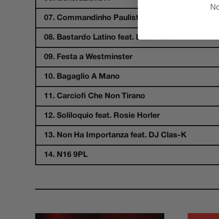
No
07. Commandinho Paulista (Skit)
08. Bastardo Latino feat. Leon Bueno
09. Festa a Westminster
10. Bagaglio A Mano
11. Carciofi Che Non Tirano
12. Soliloquio feat. Rosie Horler
13. Non Ha Importanza feat. DJ Clas-K
14. N16 9PL