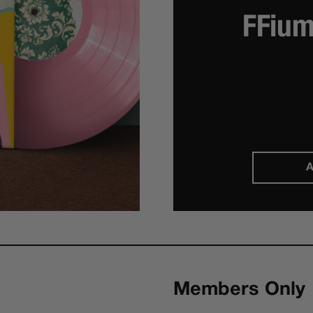
FFium
A
Members Only