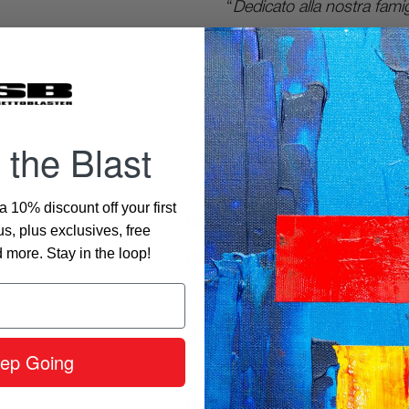
“
Dedicato alla nostra fami
Folto 'n' FF"
 the Blast
 10% discount off your first
00.00
s, plus exclusives, free
more. Stay in the loop!
00.00
00.00
00.00
ep Going
00.00
00.00