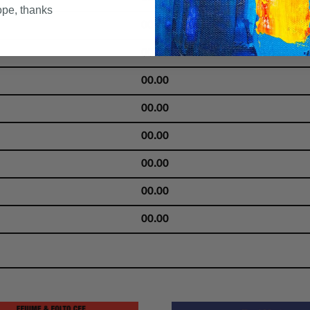
pe, thanks
00.00
00.00
00.00
00.00
00.00
00.00
00.00
00.00