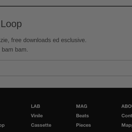
 Loop
tizie, free downloads ed esclusive.
o bam bam.
LAB
MAG
ABO
Vinile
Beats
Cont
op
Cassette
Pieces
Mapp