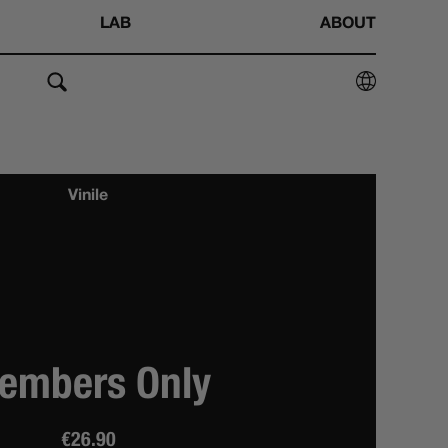
LAB
ABOUT
Vinile
embers Only
€
26.90