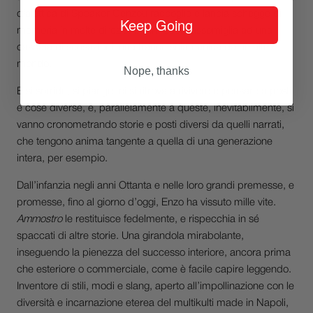
dialettica di Speaker Cenzou raccoglie e lancia schegge di
Keep Going
memoria in molte direzioni. L’intreccio assomiglia ad una
cascata di sensazioni, una trance sciamanica da un altro
mondo.
Nope, thanks
E si sorride, si piange, ci si ritrova a rivivere e pensare a posti
e cose diverse, e, parallelamente a queste, inevitabilmente, si
vanno cronometrando storie e posti diversi da quelli narrati,
che tengono anima tangente a quella di una generazione
intera, per esempio.
Dall’infanzia negli anni Ottanta e nelle loro grandi premesse, e
promesse, fino al giorno d’oggi, Enzo ha vissuto mille vite.
Ammostro
le restituisce fedelmente, e rispecchia in sé
spaccati di altre storie. Una girandola mirabolante,
inseguendo la pienezza del successo interiore, ancora prima
che esteriore o commerciale, come è facile capire leggendo.
Inventore di stili, modi e slang, aperto all’impollinazione con le
diversità e incarnazione eterea del multikulti made in Napoli,