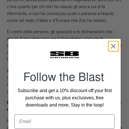
c’era quanto per chi non ha vissuto gli anni a cui si fa
riferimento, e non ha conosciuto posti o persone a Napoli,
come nel resto d’Italia e d’Europa che Zou ha visitato.
E i nomi delle persone, gli spezzoni e le dichiarazioni che
alcuni di loro rilasciano per il libro stesso, sono degli
intercalari extradiegetici che rendono ancora più forte il senso
della narrazione che completano, e rendono familiare tutto
l’insieme di cui fanno parte.
Follow the Blast
In maniera spontanea, il meccanismo scenico si arricchisce
di livelli interconnessi spontaneamente. E quel che viene fuori
non è levigatezza e non è patina, è viscere, natura umana,
Subscribe and get a 10% discount off your first
con asperità e carnalità di vita.
purchase with us, plus exclusives, free
Dare amore a chi ha buio nel cuore sembra essere una
downloads and more. Stay in the loop!
missione, e senza dubbio per Enzo lo è.
Email
Incontri, casualità, ossessioni e compulsioni, momenti di vita,
amori, sconfitte, malattie, traumi, misticismo: la pienezza della