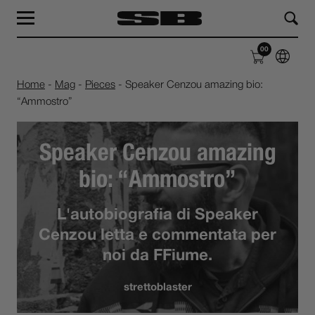
MAG
LAB
00
SHOP
ABOUT
Home
-
Mag
-
Pieces
-
Speaker Cenzou amazing bio:
“Ammostro”
Speaker Cenzou amazing
bio: “Ammostro”
L'autobiografia di Speaker
Cenzou letta e commentata per
noi da FFiume.
strettoblaster