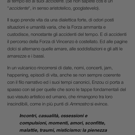
al tempo ed ai suoi
accidenti
. (Se non sapete cos’è un
“
accidente
“, in senso aristotelico, googlatevelo).
Il sugo prende vita da una dialettica forte, di odori posti
situazioni e umanità varia, che la Forza ammanta e
custodisce, nonostante gli accidenti del tempo. E di accidenti
il percorso della Forza di Vincenzo è costellato. Ed alle pagine
dolci si alternano quelle amare, alle soddisfazioni e gli alti le
amarezze e i bassi.
In un vulcanico rincorrersi di date, nomi, concerti, jam,
happening, episodi di vita, anche se non sempre coerente
con il filo narrativo ed i suoi tempi canonici, Enzou ci porta a
spasso con sé per quelle che sono le tappe fondamentali del
suo vissuto artistico ed umano, che rimangono tra loro
inscindibili, come in più punti di
Ammostro
si evince.
Incontri, casualità, ossessioni e
compulsioni, momenti, amori, sconfitte,
malattie, traumi, misticismo: la pienezza