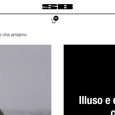
00
ale che amiamo
Illuso e