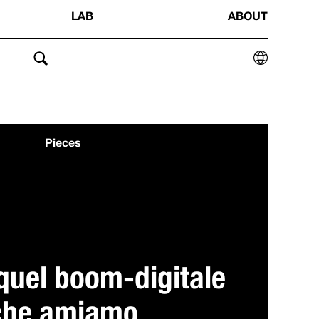
LAB
ABOUT
Pieces
 quel boom-digitale
che amiamo