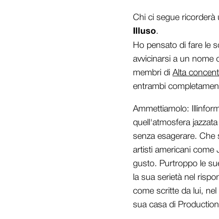
Chi ci segue ricorderà 
Illuso
.
Ho pensato di fare le s
avvicinarsi a un nome c
membri di
Alta concent
entrambi completamente
Ammettiamolo: Illinform
quell'atmosfera jazzat
senza esagerare. Che si
artisti americani come
gusto. Purtroppo le su
la sua serietà nel rispo
come scritte da lui, nel
sua casa di Productio