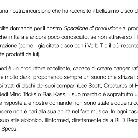
una nostra incursione che ha recensito il bellissimo disco 
olite domande per il nostro
Specifiche di produzione
al prod
he in Italia è ancora poco conosciuto, se non attraverso il 
razione
(come il già citato disco con i Verb T o il più recente
 prodotti da lui).
ed è un produttore eccellente, capace di creare banger raff
a e molto dark, proponendo sempre un suono che strizza l'
 tratti di dischi dei suoi compari (Lee Scott, Creatures of H
 Jedi Mind Tricks o Ras Kass, il suo marchio è soprattutto 
e risposte alle nostre domande non sono state eloquenti co
ndere non è pari alla sua abilità nel fare musica. In ogni cas
 suo stile albionico. Illinformed, direttamente dalla RLD Rec
n Specs.