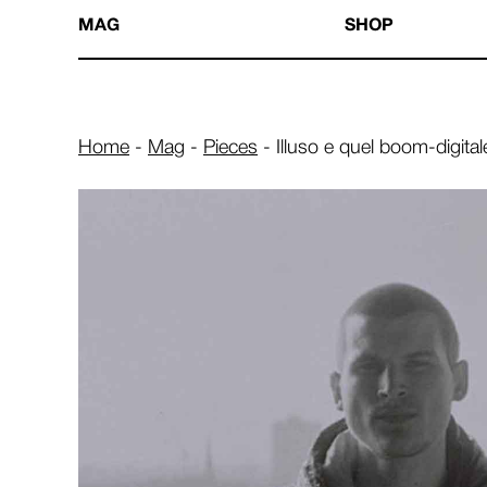
MAG
SHOP
Home
-
Mag
-
Pieces
-
Illuso e quel boom-digit