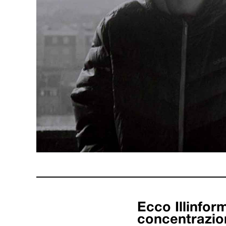
Ecco Illinfor
concentrazion