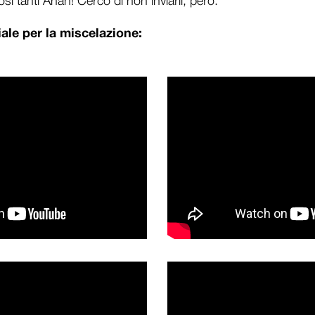
sì tanti Ahah! Cerco di non inviarli, però.
ale per la miscelazione: